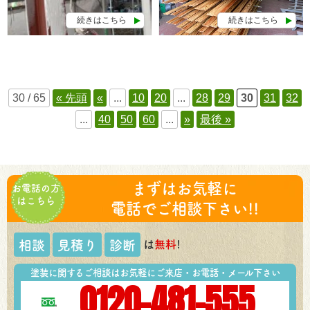
続きはこちら
続きはこちら
30 / 65
« 先頭
«
...
10
20
...
28
29
30
31
32
...
40
50
60
...
»
最後 »
まずはお気軽に
お電話の方
はこちら
電話でご相談下さい!!
は
無料
!
相談
見積り
診断
塗装に関するご相談はお気軽にご来店・お電話・メール下さい
0120-481-555