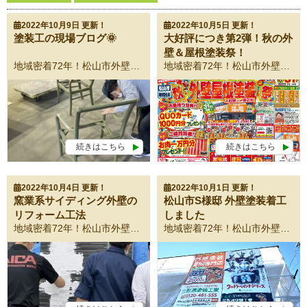
2022年10月9日 更新！
2022年10月5日 更新！
塗装工の現場ブログ🌞
大好評につき第2弾！秋の外
壁＆屋根塗装祭！
地域密着72年！松山市外壁塗装・屋根塗装専門店！ 愛媛県の松山市・伊予郡・東温市・伊予市のみなさま、こんにちは！ 外壁塗装・屋根塗装専門店の影浦塗装工業です！ 砥部工場 砥部工場、本日は松山市のゴルフ倶楽部よりご依頼をいただきましたガーデンチェアーの塗装を行っております。 下地処理を念入りに行った後、吹付で塗装します。 [video width="960" height="540" mp4="https://tosou-kageura.com/cms/wp-content/uploads/2022/10/2BCCED13BEC87077A6BAA02F1F1D4C3E8B30DAA2.mp4"][/video] ➤わたしたち影浦塗装工業は、松山市にお住まいのお客さまの想いを皆で共有し、ご自宅を長期に渡り守っていくということをコンセプトにしています。 これから塗り替える住まいが、ご家族にとって一番大好きな場所となるように心を込めて新しい外観へと 塗り替えます！ ➤わたしたちの仕事 01・塗装の必要性 現在本当に塗替えが必要なのか、一級建築士がご自宅の現場調査をさせて頂きます。 02・塗料の提案 目的に合わせて塗る！ということが外壁を長期に渡って保護します。 03・施工事例 一級建築塗装技能士による施工事例をご覧ください。 04・スタッフ紹介 松山市のみなさまをサポートしていきます。 05・簡単！お問合せフォーム お電話、メールからご予約承っております。 愛媛県松山市で外壁塗装・屋根塗装をご検討の方へ この度は数ある外壁・屋根塗装会社から当社ホームページへようこそいらっしゃいました。当社は昭和25年に創業してから72年間・松山市地域密着を経営理念に精進してまいりました。このご縁がお互いの良縁になることと心より期待申し上げます。 どうぞ、お気軽にお問い合わせページよりアクセスください。 お問い合わせはこちらから！ お電話からのお問い合わせはこちらから！(0120-481-555)
地域密着72年！松山市外壁塗装・屋根塗装専門店！ 愛媛県の松山市・伊予郡・東温市・伊予市のみなさま、こんにちは！ 外壁塗装・屋根塗装専門店の影浦塗装工業です！ 秋の外壁＆屋根塗装・祭！ 第2弾！！ 今回のブログでは大好評につき第2弾！秋の外壁＆屋根塗装祭！についてご紹介させていただきます！ お得に塗装をするチャンスですので、2022年には塗装をしようとお考えの方はぜひご検討下さい。 お問い合わせはこちらから！ お電話からのお問い合わせはこちらから！(0120-481-555) それでは、さっそく今回のキャンペーンの目玉をご紹介させていただきます！ 今回の目玉はこちら、、、 選べる3大特典！！！ 特典① 足場代50％OFF 特典② 塗料ワンランクアップ！ 特典③ オプション工事10万円分プレゼント！ さらに、お見積り特典といたしまして 秋のイベント特典その① お見積り特典！QUOカード1，000円分プレゼント！ 秋のイベント特典その② ご成約特典！お肉10，000円分プレゼント‼ お問い合わせはこちらから！ お電話からのお問い合わせはこちらから！(0120-481-555) その他にもこんな特典もご用意しております!!! ①影浦塗装工業！期間限定 外壁塗装＋屋根塗装パック‼ ウルトラナノポリマーシリコン樹脂塗料 ウルトラSi 外壁47，8万円（税別）＋屋根25，1万円（税別） ＝合計72，9万円（税別） ②外壁クリヤー塗装コミコミパック 高耐久フッ素塗料 ルミステージクリヤー 期待耐用年数10年 10年保証 65，8万円（税別） ⇊ 52，8万円（税別） 松山市外壁塗装お得キャンペーン！ ③屋根遮熱塗料コミコミパック 高耐久ラジカル無機 MUGA freeza 期待耐用年数18年 6年保証 40，0万円（税別） ⇊ 32，0万円（税別） 屋根は高品質塗料で耐久性UP‼ いかがでしたでしょうか？ 今回の塗装キャンペーンは非常にお得になっております！塗装をお考えの方は今がチャンスです！ 今すぐに外壁・屋根塗装をするわけではないけど、話だけでも聞いてみたいという方もお気軽にご連絡ください！ 塗装工事は一般の方にはなじみがあまりないため不安なこともあるかと思います。そんな方も一度、影浦塗装工業の塗装専門ショールームにお越しください。塗装の事なら何でもわかるショールームとなってります！ みなさまのお越しをお待ちしております！！！ お問い合わせはこちらから！ お電話からのお問い合わせはこちらから！(0120-481-555) 影浦塗装工業は外壁・屋根塗装・雨漏り専門店です。 松山市地域密着で多くの信頼と実績を積み重ねてきた塗装のプロフェッショナル集団です。 松山市外壁塗装実績NO.1影浦塗装工業が選ばれる理由 地域密着だからこそ実現できる適正価格で高品質な塗装をご提供いたします。 これまで積み重ねてきた信頼と実績に恥じぬよう、誠心誠意対応させていただきます。 初めて塗装をご検討中の方必見！初めて塗装の成功は「会社選び」で決まります！ 影浦塗装工業5つの初めて！ ➤【初めて1】豊富な経験を持った資格取得者が塗装 やはり初めての塗装は信頼できる会社を選びたいですね。代表の私が一級塗装技能士の国家資格を保有しております。そのほか一級建築士・一級防水技能士・外壁診断士が在籍しています。 影浦塗装工業スタッフ紹介はこちら◀ ➤【初めて2】お家を徹底調査！ お家の劣化状況によっては、まだ塗装しなくても大丈夫な可能性があります。本当に塗装が必要かどうかの現状をしっかりと確認させていただきます。 外壁・屋根診断はこちら◀ ➤【初めて3】塗装前のカラーシュミレーションで仕上がりをイメージ 色選びのアドバイスは、塗装技術と同じくらい重要です。 このような失敗をなくすために、無料でカラーシミュレーションで作成した配色パターンを提出いたします。 影浦塗装工業ショールームはこちら◀ ➤【初めて4】お得な外壁・屋根塗装パック！ 影浦塗装工業おすすめの塗装パックがございます。 その他にも雨漏診断や軽微な箇所の補修もお受けいたします。 無料雨漏診断はこちら◀ ➤【初めて5】無料お見積依頼お問い合わせはこちらからどうぞ 見積ご依頼特典！HPからの来店予約＋見積依頼でクオカード1，000円分プレゼント！ 24時間365日メールでお問い合わせいただけます◀ LINE 日中お時間のない方に 公式アカウント😊友だち追加 営業マンとのやり取りが簡単に!! まずは無料相談！！ 疑問ご質問何でもお気軽にご相談ください。
続きはこちら
続きはこちら
2022年10月4日 更新！
2022年10月1日 更新！
窯業系サイディング外壁の
松山市S様邸 外壁塗装着工
リフォーム工法
しました
地域密着72年！松山市外壁塗装・屋根塗装専門店！ 愛媛県の松山市・伊予郡・東温市・伊予市のみなさま、こんにちは！ 外壁塗装・屋根塗装専門店の影浦塗装工業です！ ジョリパット リミュール工法 ジョリパットリミュール工法とは 外観のイメージチェンジ 既設の窯業系サイディングボードの外壁を、目地の無い湿式大壁の塗り壁仕上げにリニューアルする工法です。 重圧感ある外観が、お住いの価値を一層高めます。 長寿命化をお手伝い 透湿性能と遮水性を有する下地調整層が、雨水からサイディングボードを守り、耐久性の維持に貢献します。サイディングボードへの蓄熱を低減する性能により、熱劣化を抑制し躯体を保護します。 環境へも配慮した短工期工法 既設のサイディングボードを剥がさない工法です。サイディングボードの廃材が発生しないので、廃棄処理費用の削減と、工期の短縮が可能です。 丁寧・堅実な施工体制 ジョリパット施工店会リフォーム部会において教育された認定店による責任施工です。丁寧な対応、堅実な施工管理による高い品質をお届けいたします。 影浦塗装工業はジョリパット施工の認定店です。先日のリフォーム部会に参加しました。 影浦塗装工業は、いち早く塗料の技術を習得し松山市のみなさまに安全で安心な高い品質施工をお届けいたします。 🟤ジョリパット施工店会に出席しました！ 🟤モルタルアート施工事例 今すぐに外壁・屋根塗装をするわけではないけど、話だけでも聞いてみたいという方もお気軽にご連絡ください！ 塗装工事は一般の方には馴染みがあまりないため不安なこともあるかと思います。そんな方も一度、影浦塗装工業の塗装専門・松山ショールームにお越しください。塗装の事なら何でもわかるショールームとなってります！ みなさまのお越しをお待ちしております！！！ お問い合わせはこちらから！ お電話からのお問い合わせはこちらから！(0120-481-555) 影浦塗装工業は外壁・屋根塗装・雨漏り専門店です。 松山市地域密着で多くの信頼と実績を積み重ねてきた塗装のプロフェッショナル集団です。 松山市外壁塗装実績NO.1影浦塗装工業が選ばれる理由 松山市地域密着だからこそ実現できる適正価格で高品質な塗装をご提供いたします。 これまで積み重ねてきた信頼と実績に恥じぬよう、誠心誠意対応させていただきます。 初めて塗装をご検討中の方必見！初めて塗装の成功は「会社選び」で決まります！ 影浦塗装工業5つの初めて！ ➤【初めて1】豊富な経験を持った資格取得者が塗装 やはり初めての塗装は信頼できる会社を選びたいですね。代表の私が一級塗装技能士の国家資格を保有しております。そのほか一級建築士・一級防水技能士・外壁診断士が在籍しています。 影浦塗装工業スタッフ紹介はこちら◀ ➤【初めて2】お家を徹底調査！ お家の劣化状況によっては、まだ塗装しなくても大丈夫な可能性があります。本当に塗装が必要かどうかの現状をしっかりと確認させていただきます。 外壁・屋根診断はこちら◀ ➤【初めて3】塗装前のカラーシュミレーションで仕上がりをイメージ 色選びのアドバイスは、塗装技術と同じくらい重要です。 このような失敗をなくすために、無料でカラーシミュレーションで作成した配色パターンを提出いたします。 影浦塗装工業・塗装専門松山ショールームはこちら◀ ➤【初めて4】お得な外壁・屋根塗装パック！ 影浦塗装工業おすすめの塗装パックがございます。 その他にも雨漏診断や軽微な箇所の補修もお受けいたします。 無料雨漏診断はこちら◀ ➤【初めて5】無料お見積依頼お問い合わせはこちらからどうぞ 見積ご依頼特典！HPからの来店予約＋見積依頼でクオカード1，000円分プレゼント！ 24時間365日メールでお問い合わせいただけます◀ お問い合わせはこちらから！ お電話からのお問い合わせはこちらから！(0120-481-555) LINE 日中お時間のない方に 公式アカウント😊友だち追加 営業マンとのやり取りが簡単に!! まずは無料相談！！ 疑問ご質問何でもお気軽にご相談ください。
地域密着72年！松山市外壁塗装・屋根塗装専門店！ 愛媛県の松山市・伊予郡・東温市・伊予市のみなさま、こんにちは！ 外壁塗装・屋根塗装専門店の影浦塗装工業です！ 松山市S様邸、外壁塗装・屋根塗装のご契約をいただきました。 S様邸は影浦塗装工業が自信をもっておススメさせて頂くウルトラナノポリマーシリコン樹脂塗料・ウルトラSiで塗装させて頂きます。 🌈「ウルトラペイントシリーズ」新製品のご案内です！ 高圧洗浄で、しっかりお家を丸洗いします。 旧塗膜が残っていると、新塗膜の密着性が悪くなります。塗料の持ちを良くするためにも高圧洗浄はとても重要な役割があります。そのため一日かけて丁寧に洗浄していきます。 この度は数ある塗装店の中から弊社を選んでいただき誠にありがとうございます。 丁寧に施工して参りますのでよろしくお願いします。 今すぐに外壁・屋根塗装をするわけではないけど、話だけでも聞いてみたいという方もお気軽にご連絡ください！ 塗装工事は一般の方には馴染みがあまりないため不安なこともあるかと思います。そんな方も一度、影浦塗装工業の塗装専門・松山ショールームにお越しください。塗装の事なら何でもわかるショールームとなってります！ みなさまのお越しをお待ちしております！！！ お問い合わせはこちらから！ お電話からのお問い合わせはこちらから！(0120-481-555) 影浦塗装工業は外壁・屋根塗装・雨漏り専門店です。 松山市地域密着で多くの信頼と実績を積み重ねてきた塗装のプロフェッショナル集団です。 松山市外壁塗装実績NO.1影浦塗装工業が選ばれる理由 松山市地域密着だからこそ実現できる適正価格で高品質な塗装をご提供いたします。 これまで積み重ねてきた信頼と実績に恥じぬよう、誠心誠意対応させていただきます。 初めて塗装をご検討中の方必見！初めて塗装の成功は「会社選び」で決まります！ 影浦塗装工業5つの初めて！ ➤【初めて1】豊富な経験を持った資格取得者が塗装 やはり初めての塗装は信頼できる会社を選びたいですね。代表の私が一級塗装技能士の国家資格を保有しております。そのほか一級建築士・一級防水技能士・外壁診断士が在籍しています。 影浦塗装工業スタッフ紹介はこちら◀ ➤【初めて2】お家を徹底調査！ お家の劣化状況によっては、まだ塗装しなくても大丈夫な可能性があります。本当に塗装が必要かどうかの現状をしっかりと確認させていただきます。 外壁・屋根診断はこちら◀ ➤【初めて3】塗装前のカラーシュミレーションで仕上がりをイメージ 色選びのアドバイスは、塗装技術と同じくらい重要です。 このような失敗をなくすために、無料でカラーシミュレーションで作成した配色パターンを提出いたします。 影浦塗装工業・塗装専門松山ショールームはこちら◀ ➤【初めて4】お得な外壁・屋根塗装パック！ 影浦塗装工業おすすめの塗装パックがございます。 その他にも雨漏診断や軽微な箇所の補修もお受けいたします。 無料雨漏診断はこちら◀ ➤【初めて5】無料お見積依頼お問い合わせはこちらからどうぞ 見積ご依頼特典！HPからの来店予約＋見積依頼でクオカード1，000円分プレゼント！ 24時間365日メールでお問い合わせいただけます◀ お問い合わせはこちらから！ お電話からのお問い合わせはこちらから！(0120-481-555) LINE 日中お時間のない方に 公式アカウント😊友だち追加 営業マンとのやり取りが簡単に!! まずは無料相談！！ 疑問ご質問何でもお気軽にご相談ください。