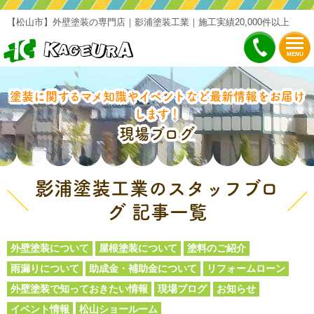
【松山市】外壁塗装の専門店｜影浦塗装工業｜施工実績20,000件以上
MENU
塗装に関するマメ知識やイベントなど最新情報をお届け
します！
現場ブログ
影浦塗装工業のスタッフブロ
グ 記事一覧
外壁塗装について
屋根塗装について
塗料のご紹介
雨漏りについて
助成金・補助金について
リフォームローン
外壁塗装で知っておきたい情報
現場ブログ
お知らせ
イベント情報
松山ショールーム