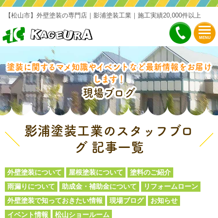
【松山市】外壁塗装の専門店｜影浦塗装工業｜施工実績20,000件以上
MENU
塗装に関するマメ知識やイベントなど最新情報をお届け
します！
現場ブログ
影浦塗装工業のスタッフブロ
グ 記事一覧
外壁塗装について
屋根塗装について
塗料のご紹介
雨漏りについて
助成金・補助金について
リフォームローン
外壁塗装で知っておきたい情報
現場ブログ
お知らせ
イベント情報
松山ショールーム