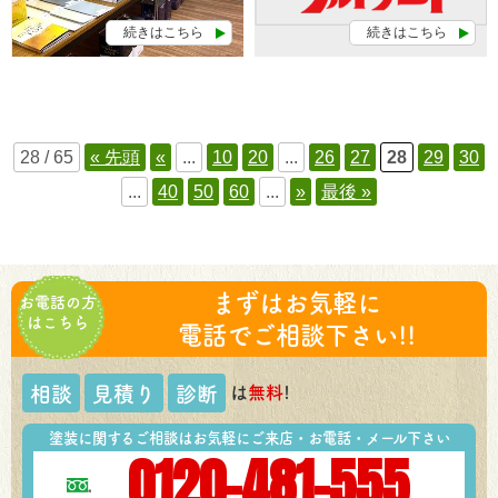
続きはこちら
続きはこちら
28 / 65
« 先頭
«
...
10
20
...
26
27
28
29
30
...
40
50
60
...
»
最後 »
まずはお気軽に
お電話の方
はこちら
電話でご相談下さい!!
は
無料
!
相談
見積り
診断
塗装に関するご相談はお気軽にご来店・お電話・メール下さい
0120-481-555