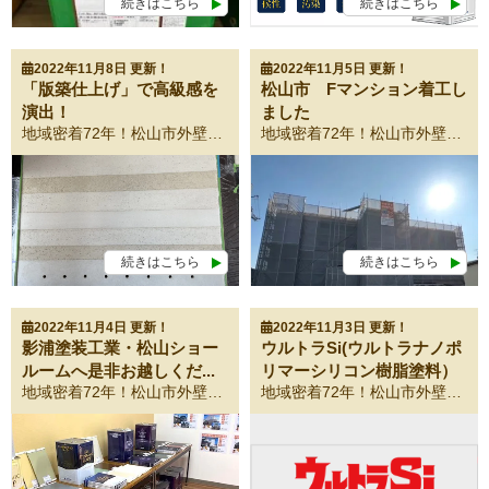
続きはこちら
続きはこちら
2022年11月8日 更新！
2022年11月5日 更新！
「版築仕上げ」で高級感を
松山市 Fマンション着工し
演出！
ました
地域密着72年！松山市外壁塗装・屋根塗装専門店！ 愛媛県の松山市・伊予郡・東温市・伊予市のみなさま、こんにちは！ 外壁塗装・屋根塗装専門店の影浦塗装工業です！ ジョリパット爽土 版築仕上げ 本日は店舗の内装塗装のご紹介です。 伝統技法の版築をジョリパット爽土で表現しました。職人技を極めた意匠です。 版築仕上げ選定の流れ 1.層数と層の高さを決定する 最適な層の高さは約20㎝、最小で10㎝としてください。 2.各層の色を決定する 爽土に対応する8種類の日本古来からある天然の土で、奥深い質感と色合いを表現できます。 淡路土 【あわじつち】 JF-81 淡路浅黄土 【あわじあさきつち】 JF-82 美濃白土 【みのはくど】 JF-84 京黄土 【きょうきづち】 JF-85Y 薩摩黒土 【さつまくろつち】 JF-200 美濃木節粘土 【みのきぶしねんど】 JF-203 京聚楽土 【きょうじゅらくつち】 JF-204 白雲母 【しろうんも】 JF-205 3.各層の表面仕上げを決定する 各層それぞれの仕上げをご選定ください。版築仕上げ専用の、4種の表面仕上げよりお選びいただけます。 ストライプに色が変化し、重なり合うそれぞれの層が高級感のある空間を演出してくれます。また照明を効果的に使うことによって温かみのある落ち着いた雰囲気になります。寝室や廊下、階段など、ホテルのエントランスや飲食店にもおすすめです。 担当職人 中村 鶴田 **ジョリパット爽土・版築仕上げは施工難易度が高い仕上げのため、指定された施工店による工事となります。 ➤わたしたち影浦塗装工業は、松山市にお住まいのお客さまの想いを皆で共有し、ご自宅を長期に渡り守っていくということをコンセプトにしています。 これから塗り替える住まいが、ご家族にとって一番大好きな場所となるように心を込めて新しい外観へと 塗り替えます！ ➤わたしたちの仕事 01・塗装の必要性 現在本当に塗替えが必要なのか、一級建築士がご自宅の現場調査をさせて頂きます。 02・塗料の提案 目的に合わせて塗る！ということが外壁を長期に渡って保護します。 03・施工事例 一級建築塗装技能士による施工事例をご覧ください。 04・スタッフ紹介 松山市のみなさまをサポートしていきます。 05・簡単！お問合せフォーム お電話、メールからご予約承っております。 愛媛県松山市で外壁塗装・屋根塗装をご検討の方へ この度は数ある外壁・屋根塗装会社から当社ホームページへようこそいらっしゃいました。当社は昭和25年に創業してから72年間・松山市地域密着を経営理念に精進してまいりました。このご縁がお互いの良縁になることと心より期待申し上げます。 どうぞ、お気軽にお問い合わせページよりアクセスください。 お問い合わせはこちらから！ お電話からのお問い合わせはこちらから！(0120-481-555)
地域密着72年！松山市外壁塗装・屋根塗装専門店！ 愛媛県の松山市・伊予郡・東温市・伊予市のみなさま、こんにちは！ 外壁塗装・屋根塗装専門店の影浦塗装工業です！ 松山市Fマンション外壁塗装の着工です。 マンションのオーナー様はご家族で松山ショールームにご来店くださいました。 ありがとうございました😊 丁寧に施工させていただきます。宜しくお願い致します。 ➤わたしたち影浦塗装工業は、松山市にお住まいのお客さまの想いを皆で共有し、ご自宅を長期に渡り守っていくということをコンセプトにしています。 これから塗り替える住まいが、ご家族にとって一番大好きな場所となるように心を込めて新しい外観へと 塗り替えます！ ➤わたしたちの仕事 01・塗装の必要性 現在本当に塗替えが必要なのか、一級建築士がご自宅の現場調査をさせて頂きます。 02・塗料の提案 目的に合わせて塗る！ということが外壁を長期に渡って保護します。 03・施工事例 一級建築塗装技能士による施工事例をご覧ください。 04・スタッフ紹介 松山市のみなさまをサポートしていきます。 05・簡単！お問合せフォーム お電話、メールからご予約承っております。 愛媛県松山市で外壁塗装・屋根塗装をご検討の方へ この度は数ある外壁・屋根塗装会社から当社ホームページへようこそいらっしゃいました。当社は昭和25年に創業してから72年間・松山市地域密着を経営理念に精進してまいりました。このご縁がお互いの良縁になることと心より期待申し上げます。 どうぞ、お気軽にお問い合わせページよりアクセスください。 お問い合わせはこちらから！ お電話からのお問い合わせはこちらから！(0120-481-555)
続きはこちら
続きはこちら
2022年11月4日 更新！
2022年11月3日 更新！
影浦塗装工業・松山ショー
ウルトラSi(ウルトラナノポ
ルームへ是非お越しくだ...
リマーシリコン樹脂塗料）
地域密着72年！松山市外壁塗装・屋根塗装専門店！ 愛媛県の松山市・伊予郡・東温市・伊予市のみなさま、こんにちは！ 外壁塗装・屋根塗装専門店の影浦塗装工業です！ 本日は影浦塗装工業の塗装専門松山ショールームのご紹介です。 こんな方はぜひお越しください！ 🔵サンプル品やカタログを見ながら話を聞きたい 🔵好きな色でお家を塗りたい 見るだけOK！ 数十種類ある塗り板やパソコン・ｉＰａｄを使い、お客様が塗装をイメージできる体験型ショールームとなっております。 聞くだけOK！ 塗装のプロがお客様の立場でお家のことを考えて、丁寧に分かりやすく塗装のご提案をさせて頂きます。 ショールームで知れる！見れる！聞ける！ 知る！ 塗装会社の選び方、塗装工事のスケジュール等を知ることができます。 見る！ カラーシミュレーションでお家の新しい表情を見ることができます。 聞く！ 塗装の専門家に塗料や塗装工事の話をじっくりと聞くことが出来ます。 お問い合わせはこちらから！ お電話からのお問い合わせはこちらから！(0120-481-555) お家の模型など、実際に目で見て触れて外壁・屋根の素材や仕組みをお客様に体験していただけるショールームです。 A4サイズの塗板がショールームには数多くあります。お家のイメージに合う色がきっと見つかります！ お見積・依頼特典 さらに来店予約＋見積もり依頼をご依頼された方、全員にクオカード1.000円分をプレゼントさせていただきます。 影浦塗装工業・松山ショールーム 事前の来店予約がおすすめです🌞 ぜひぜひご家族でお立ち寄りくださいませ。 今すぐに外壁・屋根塗装をするわけではないけど、話だけでも聞いてみたいという方もお気軽にご連絡ください！ 塗装工事は一般の方には馴染みがあまりないため不安なこともあるかと思います。そんな方も一度、影浦塗装工業の塗装専門・松山ショールームにお越しください。塗装の事なら何でもわかるショールームとなってります！ みなさまのお越しをお待ちしております！！！ お問い合わせはこちらから！ お電話からのお問い合わせはこちらから！(0120-481-555) 影浦塗装工業は外壁・屋根塗装・雨漏り専門店です。 松山市地域密着で多くの信頼と実績を積み重ねてきた塗装のプロフェッショナル集団です。 松山市外壁塗装実績NO.1影浦塗装工業が選ばれる理由 松山市地域密着だからこそ実現できる適正価格で高品質な塗装をご提供いたします。 これまで積み重ねてきた信頼と実績に恥じぬよう、誠心誠意対応させていただきます。 初めて塗装をご検討中の方必見！初めて塗装の成功は「会社選び」で決まります！ 影浦塗装工業5つの初めて！ ➤【初めて1】豊富な経験を持った資格取得者が塗装 やはり初めての塗装は信頼できる会社を選びたいですね。代表の私が一級塗装技能士の国家資格を保有しております。そのほか一級建築士・一級防水技能士・外壁診断士が在籍しています。 影浦塗装工業スタッフ紹介はこちら◀ ➤【初めて2】お家を徹底調査！ お家の劣化状況によっては、まだ塗装しなくても大丈夫な可能性があります。本当に塗装が必要かどうかの現状をしっかりと確認させていただきます。 外壁・屋根診断はこちら◀ ➤【初めて3】塗装前のカラーシュミレーションで仕上がりをイメージ 色選びのアドバイスは、塗装技術と同じくらい重要です。 このような失敗をなくすために、無料でカラーシミュレーションで作成した配色パターンを提出いたします。 影浦塗装工業・塗装専門松山ショールームはこちら◀ ➤【初めて4】お得な外壁・屋根塗装パック！ 影浦塗装工業おすすめの塗装パックがございます。 その他にも雨漏診断や軽微な箇所の補修もお受けいたします。 無料雨漏診断はこちら◀ ➤【初めて5】無料お見積依頼お問い合わせはこちらからどうぞ 見積ご依頼特典！HPからの来店予約＋見積依頼でクオカード1，000円分プレゼント！ 24時間365日メールでお問い合わせいただけます◀ お問い合わせはこちらから！ お電話からのお問い合わせはこちらから！(0120-481-555) LINE 日中お時間のない方に 公式アカウント😊友だち追加 営業マンとのやり取りが簡単に!! まずは無料相談！！ 疑問ご質問何でもお気軽にご相談ください。
地域密着72年！松山市外壁塗装・屋根塗装専門店！ 愛媛県の松山市・伊予郡・東温市・伊予市のみなさま、こんにちは！ 外壁塗装・屋根塗装専門店の影浦塗装工業です！ ウルトラSi ナノテクノロジーが塗料の未来を拓く 「10億分の1メートル」の世界に広がる可能性。それはナノスケールの領域で誕生した新たなテクノロジー。紫外線に強く、高い機能性を備え、安心・安全性と低環境負荷も叶えた次世代の１液水性塗料。 ウルトラSiの特長 FEATURE 01超耐候性 先進の「ウルトラナノポリマー技術」と「多重ラジカル制御技術」による緻密で強靭な塗膜が、紫外線などの外的要因から建物を長期に渡り守り続けます。 FEATURE 02超低汚染性 ナノレベルで結合された塗膜は親水性を発揮し、付着した汚染物質を雨で流し落とします。また、カビや藻の発生を抑え、長期に渡り建物を美しく保ちます。 FEATURE 03速乾性 ナノレベルでは樹脂結合が速く、乾燥硬化が早いため、環境条件による塗膜形成時のリスクを軽減でき、安定した施工品質を可能にします。 FEATURE 04水性タイプ 水性塗料なので臭いが少なく、住宅が密集した地域でも近隣に配慮した施工ができます。また、環境負荷も軽減した人と環境に優しい塗料です。 FEATURE 05美しい仕上がり ナノレベルで均一に結合することで、優れたレベリング性を発揮し、なめらかで光沢のある美しい仕上がりを実現します。 FEATURE 06屋根塗装にも対応 ウルトラナノポリマー技術による緻密で強靭な塗膜は、従来の1液水性塗料では対応できなかった屋根塗装を可能にし、2液弱溶剤以上の耐候性を発揮します。 シリコンクラス最強の耐候性を叶える先進の「ウルトラナノポリマー技術」 ナノとは大きさを表す単位のことで、「10億分の1（10のマイナス9乗）」を表し、物質や構造をナノスケール（ナノ領域）で制御した「ナノテクノロジー」は、業種を超え今日さまざまな産業で活用されています。ウルトラSiはナノ領域の技術で開発した「ウルトラナノポリマーシリコンレジン」を採用。従来のシリコン塗料を遥かに凌駕する緻密で強靭な塗膜を形成します。 ウルトラナノポリマー技術×多重ラジカル制御技術 圧倒的相乗効果で大切な住宅を守り続ける ラジカルとは、塗料の顔料に含まれる酸化チタン（白顔料）が紫外線や酸素、水などに接触することで発生する劣化因子のことです。このラジカルは塗装された外壁を劣化させようとします。ウルトラSiは耐候性に特化した多重ラジカル制御形酸化チタンを採用し、従来品を凌ぐ超耐候性を実現しました。 紫外線吸収剤(UVA)と光安定剤(HALS)のはたらきによる相乗効果 紫外線から塗膜を守る“盾”の役割を果たすUVAと、ラジカルの増殖を抑制し塗膜劣化の拡がりを防ぐ“薬”のような役割を果たすHALSは、併用することで塗膜の劣化抑止効果が相乗的に向上します。 【UVA】紫外線吸収剤 樹脂劣化の直接要因となるUV-A波とUV-B波を効果的に吸収し無害な熱として放散。 【HALS】光安定剤 UVAが防ぎきれず発生してしまったラジカルを封じ込めて無害化し、塗膜劣化の進行を抑制。 耐候性、低汚染性、圧倒的なライフサイクルコストの低減も実現 促進耐候性試験 促進耐候性試験（メタルハライドランプ）における試験においても、JIS A 6909耐候形基準値（光沢保持率80%以上）を長期間持続し、従来のシリコン樹脂塗料を上回る耐候性が確認されました。 低価格にして高性能を実現 住宅の塗り替えに使用する塗料は種類によって価格や耐候性が異なります。ウルトラSiは低価格でありながら耐候性に優れ塗り替え周期が15年以上と長いため、一度塗装すれば長期間塗り替えを行う必要がありません。 ウルトラSiはシリコン塗料クラス最高の耐候性と優れたコストパフォーマンスにより、圧倒的なライフサイクルコストの低減を叶えます。 緻密な塗膜が汚染物質の侵入を防ぐ ウルトラナノポリマーシリコンレジンが形成する緻密な塗膜が、汚染微粒子の侵入を防ぎます。また、塗膜表面は成膜後、親水性を発揮するため、雨水が付着した汚染物質の下に入り込み、汚れを流し落とします。 【従来のシリコン塗料】 樹脂粒子間の融着が弱く塗膜が緻密でないため、隙間に汚染物質が入り込んでしまう。 塗膜が親水性を発揮しても、汚染物質が隙間に入り込んでいるため、全てを流し落としきれない。 【ウルトラSi】 塗膜が緻密で強靭なため、汚染微粒子が入り込めない。 親水性に優れた塗膜表面と汚染物質の間に雨水が入り込み、汚染物質を浮き上がらせ、そのまま流し落とします。 防藻・防カビ性 緻密な塗膜が藻やカビの発生をシャットアウトし、長期的に建物の美観を保持します。 野外暴露試験 左側にフッ素樹脂塗料、右側にウルトラSiを塗装後10ヶ月間放置した結果、ウルトラSiは雨だれなどの汚染物質はほぼ付着していませんでした。 抜群の作業性で長期間にわたり美観を保持 屋根にも外壁にも最適の抜群の作業性 ウルトラSiは各種外壁（サイディングボード・モルタルなど）、各種屋根（カラーベスト・トタンなど）の塗り替えに幅広く対応。抜群の作業性で広くご活用いただけます。 外壁塗装 ・各種サイディングボード ・モルタル ・コンクリート ・ALCなど 屋根塗装 ・スレート ・波型スレート ・厚型スレート ・金属系屋根材など 屋根塗料で圧倒的真価を発揮 従来の1液水性塗料は外壁用がほとんどであり、耐候性が求められる屋根塗装には2液タイプや溶剤タイプが推奨されてきました。ウルトラSiは「屋根用耐候性強化色」「屋根用遮熱色」対応。環境条件の厳しい屋根において真価を発揮します。 「屋根用耐候性強化色」を使用することで、四季の天候や様々な自然現象などの環境下に対し、2液弱溶剤塗料以上の耐候性を発揮します。 屋根と外壁（標準色）の耐候性差の生じない施工を可能にし、屋根と外壁の塗り替え周期も合うため長期的なコスト削減にもつながります。 「屋根用遮熱色」を使用することで、室内の温度上昇の要因である太陽光（近赤外線）を反射し、室内温度の上昇を抑え、省エネ・節電に繋がります。 耐候性、低汚染性に優れたウルトラSiが塗膜表面の劣化を防ぐため、遮熱性能を長期にわたり保持します。 ‍スピーディーな反応硬化と塗膜形成 ウルトラSiは臭気や環境負荷の少ない安心・安全性の高い水性1液塗料ですが、水性塗料は気温や湿度、降雨等の環境条件が塗膜形成に大きく影響します。ウルトラSiは塗布後、溶媒の揮発が始まるとウルトラナノポリマーシリコンレジンが急速に結合を開始。乾燥硬化が早いため、環境条件による塗膜形成時のリスクを軽減し、安定した施工​品質の実現を可能にします。 【塗り付け直後の指触乾燥（23℃）】 指触乾燥は，塗膜の中央に指先で軽く触れて，指先が汚れない状態を言います。ウルトラSiは塗装後25分で指触乾燥状態になります。 美しくなめらかな光沢感 先進技術によりナノレベルで平滑性を可能にし、かつて水性塗料では難しかったなめらかで高い光沢感を実現しました。美観性と防汚性に優れたその塗膜は、建物を守り、長期にわたり美しさを保ち続けます。 一般的水性塗料（艶あり） ウルトラSi（艶あり） 艶あり・3分艶からお選びいただけます。 塗膜劣化のメカニズムを解明し、驚異的な耐候性を実現。 人と環境、そしてこの地球の未来も考えたこれからの塗料です。 ➤わたしたち影浦塗装工業は、松山市にお住まいのお客さまの想いを皆で共有し、ご自宅を長期に渡り守っていくということをコンセプトにしています。 これから塗り替える住まいが、ご家族にとって一番大好きな場所となるように心を込めて新しい外観へと 塗り替えます！ ➤わたしたちの仕事 01・塗装の必要性 現在本当に塗替えが必要なのか、一級建築士がご自宅の現場調査をさせて頂きます。 02・塗料の提案 目的に合わせて塗る！ということが外壁を長期に渡って保護します。 03・施工事例 一級建築塗装技能士による施工事例をご覧ください。 04・スタッフ紹介 松山市のみなさまをサポートしていきます。 05・簡単！お問合せフォーム お電話、メールからご予約承っております。 愛媛県松山市で外壁塗装・屋根塗装をご検討の方へ この度は数ある外壁・屋根塗装会社から当社ホームページへようこそいらっしゃいました。当社は昭和25年に創業してから72年間・松山市地域密着を経営理念に精進してまいりました。このご縁がお互いの良縁になることと心より期待申し上げます。 どうぞ、お気軽にお問い合わせページよりアクセスください。 お問い合わせはこちらから！ お電話からのお問い合わせはこちらから！(0120-481-555)