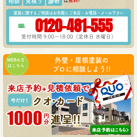
は
無料
!
相談
見積り
診断
塗装に関するご相談はお気軽にご来店・お電話・メール下さい
0120-481-555
受付時間 9:00～18:00（定休日 水曜日）
外壁・屋根塗装の
WEBの方
はこちら
プロに相談しよう!!