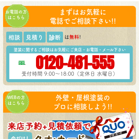
まずはお気軽に
お電話の方
はこちら
電話でご相談下さい!!
は
無料
!
相談
見積り
診断
塗装に関するご相談はお気軽にご来店・お電話・メール下さい
0120-481-555
受付時間 9:00～18:00（定休日 水曜日）
外壁・屋根塗装の
WEBの方
はこちら
プロに相談しよう!!