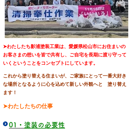
➤わたしたち影浦塗装工業は、愛媛県松山市にお住まいの
お客さまの想いを皆で共有し、
ご自
宅を長期に渡り守って
いくということを
コンセプトにしています。
これから塗り替える住まいが、ご家族にとって
一番大好き
な場所となるように
心を込めて新しい外観へと 塗り替え
ます！
➤わたしたちの仕事
01・
塗装の必要性