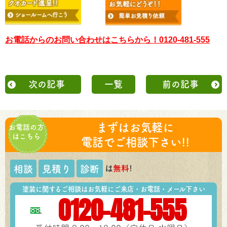
お電話からのお問い合わせはこちらから！0120-481-555
次の記事
一覧
前の記事
まずはお気軽に
お電話の方
はこちら
電話でご相談下さい!!
は
無料
!
相談
見積り
診断
塗装に関するご相談はお気軽にご来店・お電話・メール下さい
0120-481-555