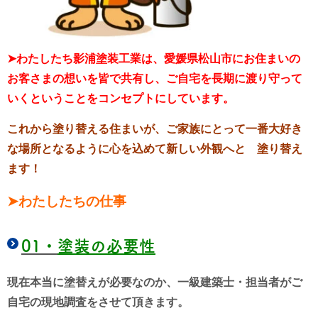
➤わたしたち影浦塗装工業は、愛媛県松山市にお住まいの
お客さまの想いを皆で共有し、
ご自
宅を長期に渡り守って
いくということを
コンセプトにしています。
これから塗り替える住まいが、ご家族にとって
一番大好き
な場所となるように
心を込めて新しい外観へと 塗り替え
ます！
➤わたしたちの仕事
01・
塗装の必要性
現在本当に塗替えが必要なのか、一級建築士・担当者がご
自宅の現地調査をさせて頂きます。