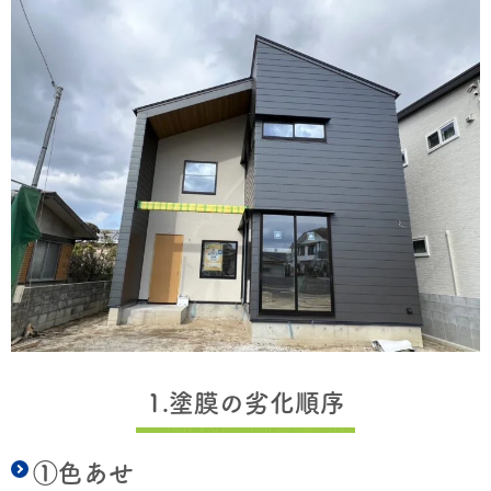
1.塗膜の劣化順序
①色あせ