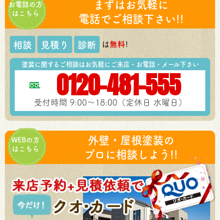
まずはお気軽に
お電話の方
はこちら
電話でご相談下さい!!
は
無料
!
相談
見積り
診断
塗装に関するご相談はお気軽にご来店・お電話・メール下さい
0120-481-555
受付時間 9:00～18:00（定休日 水曜日）
外壁・屋根塗装の
WEBの方
はこちら
プロに相談しよう!!