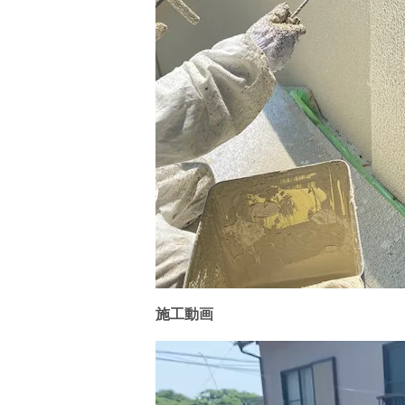
施工動画
動
画
プ