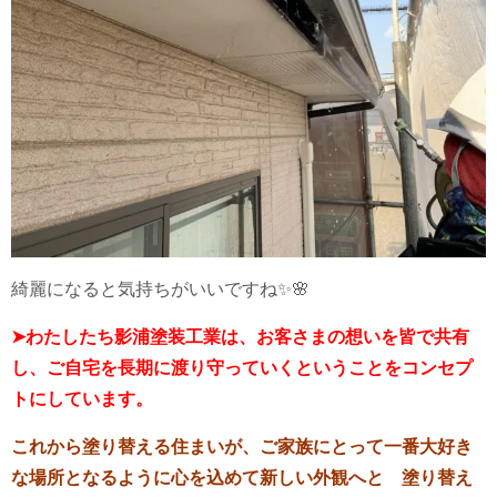
綺麗になると気持ちがいいですね✨🌸
➤わたしたち影浦塗装工業は、お客さまの想いを皆で共有
し、
ご自
宅を長期に渡り守っていくということを
コンセプ
トにしています。
これから塗り替える住まいが、ご家族にとって
一番大好き
な場所となるように
心を込めて新しい外観へと 塗り替え