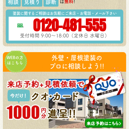
は
無料
!
相談
見積り
診断
塗装に関するご相談はお気軽にご来店・お電話・メール下さい
0120-481-555
受付時間 9:00～18:00（定休日 水曜日）
外壁・屋根塗装の
WEBの方
はこちら
プロに相談しよう!!