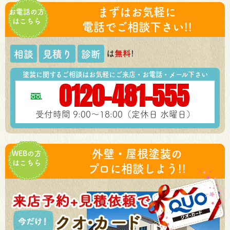
まずはお気軽に
お電話の方
はこちら
電話でご相談下さい!!
は
無料
!
相談
見積り
診断
塗装に関するご相談はお気軽にご来店・お電話・メール下さい
0120-481-555
受付時間 9:00～18:00（定休日 水曜日）
外壁・屋根塗装の
WEBの方
はこちら
プロに相談しよう!!