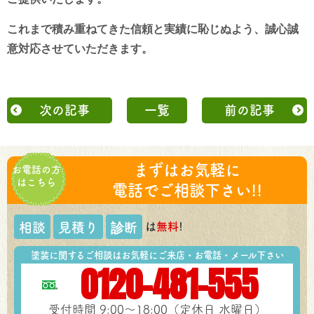
これまで積み重ねてきた信頼と実績に恥じぬよう、誠心誠
意対応させていただきます。
次の記事
一覧
前の記事
まずはお気軽に
お電話の方
はこちら
電話でご相談下さい!!
は
無料
!
相談
見積り
診断
塗装に関するご相談はお気軽にご来店・お電話・メール下さい
0120-481-555
受付時間 9:00～18:00（定休日 水曜日）