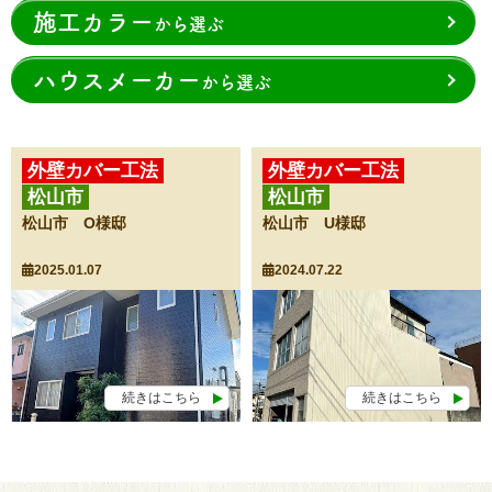
施工カラー
から選ぶ
ハウスメーカー
から選ぶ
外壁カバー工法
外壁カバー工法
松山市
松山市
外壁塗装
附帯塗装
松山市 O様邸
松山市 U様邸
2025.01.07
2024.07.22
続きはこちら
続きはこちら