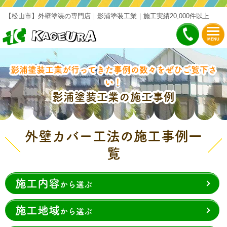
【松山市】外壁塗装の専門店｜影浦塗装工業｜施工実績20,000件以上
MENU
影浦塗装工業が行ってきた事例の数々をぜひご覧下さ
い！
影浦塗装工業の施工事例
外壁カバー工法の施工事例一
覧
施工内容
から選ぶ
施工地域
から選ぶ