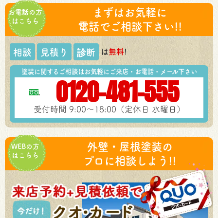
まずはお気軽に
お電話の方
はこちら
電話でご相談下さい!!
は
無料
!
相談
見積り
診断
塗装に関するご相談はお気軽にご来店・お電話・メール下さい
0120-481-555
受付時間 9:00～18:00（定休日 水曜日）
外壁・屋根塗装の
WEBの方
はこちら
プロに相談しよう!!