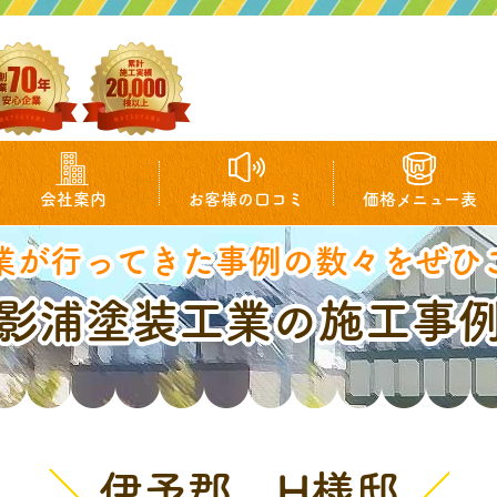
会社案内
お客様の口コミ
価格メニュー表
業が行ってきた事例の数々をぜひ
影浦塗装工業の施工事
伊予郡 H様邸