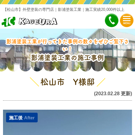
【松山市】外壁塗装の専門店｜影浦塗装工業｜施工実績20,000件以上
MENU
影浦塗装工業が行ってきた事例の数々をぜひご覧下さ
い！
影浦塗装工業の施工事例
松山市 Y様邸
(2023.02.28 更新)
施工後
After