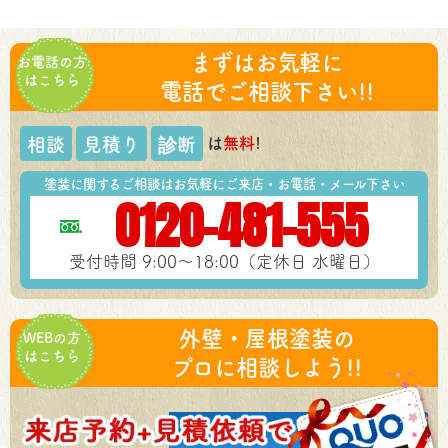
まずはお気軽に
お電話の方
はこちら
電話でご相談下さい!!
は
無料
!
相談
見積り
診断
塗装に関するご相談はお気軽にご来店・お電話・メール下さい
0120-481-555
受付時間 9:00～18:00（定休日 水曜日）
外壁・屋根塗装の
WEBの方
はこちら
プロに相談しよう!!