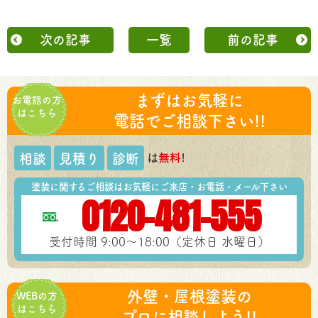
次の記事
一覧
前の記事
まずはお気軽に
お電話の方
はこちら
電話でご相談下さい!!
は
無料
!
相談
見積り
診断
塗装に関するご相談はお気軽にご来店・お電話・メール下さい
0120-481-555
受付時間 9:00～18:00（定休日 水曜日）
外壁・屋根塗装の
WEBの方
はこちら
プロに相談しよう!!