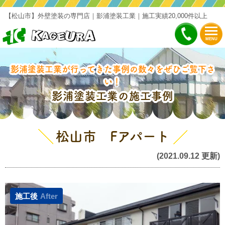
【松山市】外壁塗装の専門店｜影浦塗装工業｜施工実績20,000件以上
MENU
影浦塗装工業が行ってきた事例の数々をぜひご覧下さ
い！
影浦塗装工業の施工事例
松山市 Fアパート
(2021.09.12 更新)
施工後
After