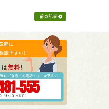
前の記事
気軽に
相談下さい!!
は
無料
!
軽にご来店・お電話・メール下さい
481-555
:00（定休日 水曜日）