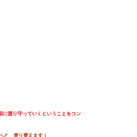
期に渡り守っていくということを
コン
へと 塗り替えます！