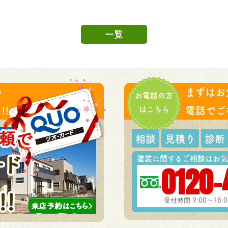
一覧
の
まずはお
お電話の方
!
はこちら
電話でご
相談
見積り
診断
塗装に関するご相談はお気
0120-
受付時間 9:00～18