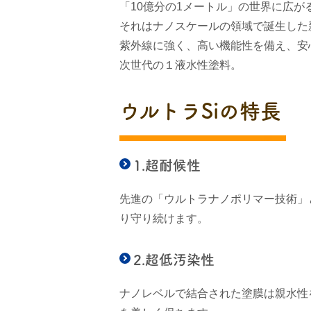
「10億分の1メートル」の世界に広が
それはナノスケールの領域で誕生した
紫外線に強く、高い機能性を備え、安
次世代の１液水性塗料。
ウルトラSiの特長
1.超耐候性
先進の「ウルトラナノポリマー技術」
り守り続けます。
2.超低汚染性
ナノレベルで結合された塗膜は親水性