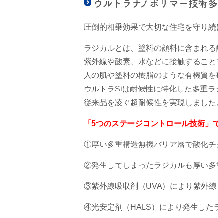
ウルトラナノポリマー技術多
圧倒的相乗効果で大切な住宅を守り続
ラジカルとは、塗料の顔料に含まれる
紫外線や酸素、水などに接触すること
人の肌や塗料の樹脂のような有機質を
ウルトラSiは耐候性に特化した多重
従来品を凌ぐ超耐候性を実現しました
「5つのステージコントロール技術」
①厚い多重構造無機バリア層で酸化チ
②発生してしまったラジカルも厚い多
③紫外線吸収剤（UVA）により紫外
④光安定剤（HALS）により発生し