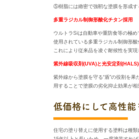
⑤樹脂には緻密で強靭な塗膜を形成す
多重ラジカル制御形酸化チタン採用
ウルトラSiは自動車や重防食等の極
使用されている多重ラジカル制御形酸
これにより従来品を凌ぐ耐候性を実現
紫外線吸収剤(UVA)と光安定剤(HAL
紫外線から塗膜を守る“盾”の役割を果
用することで塗膜の劣化抑止効果が相
低価格にして高性能
住宅の塗り替えに使用する塗料は種類
15年以上と長いため、一度塗装すれ