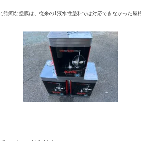
で強靭な塗膜は、従来の1液水性塗料では対応できなかった屋