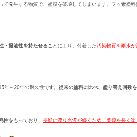
って発生する物質で、塗膜を破壊してしまいます。
フッ素塗料
性・撥油性を持たせる
ことにより、付着した
汚染物質を雨水が
15年～20年の耐久性です。
従来の塗料に比べ、塗り替え回数を
耗性
をもっており、
長期に渡り
光沢が続く
ため、美観を長く楽