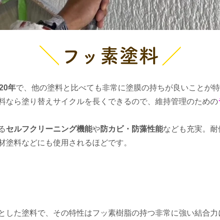
フッ素塗料
20年
で、他の塗料と比べても非常に塗膜の持ちが良いことが特
料なら塗り替えサイクルを長くできるので、維持管理のための
る
セルフクリーニング機能
や
防カビ・防藻性能
なども充実。耐
材塗料などにも使用されるほど
です。
とした塗料で、その特性はフッ素樹脂の持つ非常に強い結合力