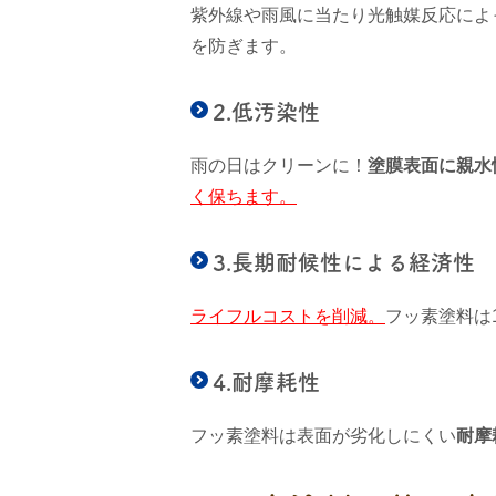
紫外線や雨風に当たり光触媒反応によ
を防ぎます。
2.低汚染性
雨の日はクリーンに！
塗膜表面に親水
く保ちます。
3.長期耐候性による経済性
ライフルコストを削減。
フッ素塗料は
4.耐摩耗性
フッ素塗料は表面が劣化しにくい
耐摩