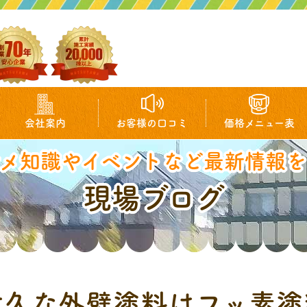
会社案内
お客様の口コミ
価格メニュー表
マメ知識やイベントなど最新情報を
現場ブログ
耐久な外壁塗料はフッ素塗