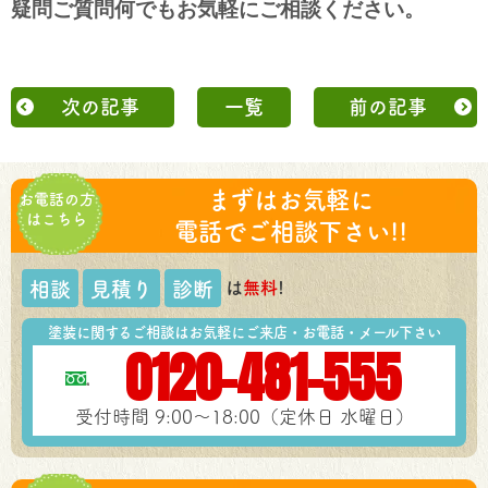
疑問ご質問何でもお気軽に
ご相談ください。
次の記事
一覧
前の記事
まずはお気軽に
お電話の方
はこちら
電話でご相談下さい!!
は
無料
!
相談
見積り
診断
塗装に関するご相談はお気軽にご来店・お電話・メール下さい
0120-481-555
受付時間 9:00～18:00（定休日 水曜日）