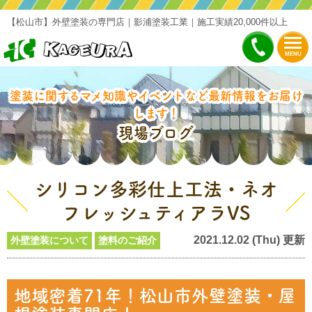
【松山市】外壁塗装の専門店｜影浦塗装工業｜施工実績20,000件以上
MENU
塗装に関するマメ知識やイベントなど最新情報をお届け
します！
現場ブログ
シリコン多彩仕上工法・ネオ
フレッシュティアラVS
2021.12.02 (Thu) 更新
外壁塗装について
塗料のご紹介
地域密着71年！松山市外壁塗装・屋