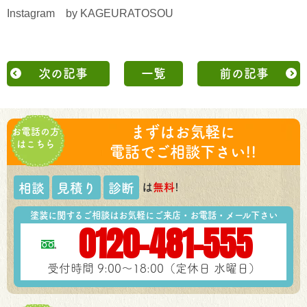
Instagram by KAGEURATOSOU
次の記事
一覧
前の記事
まずはお気軽に
お電話の方
はこちら
電話でご相談下さい!!
は
無料
!
相談
見積り
診断
塗装に関するご相談はお気軽にご来店・お電話・メール下さい
0120-481-555
受付時間 9:00～18:00（定休日 水曜日）