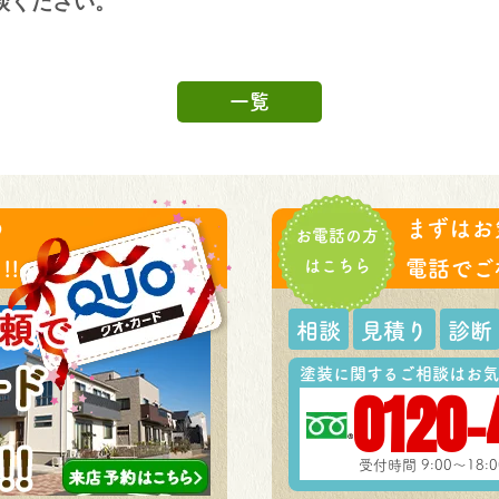
談ください。
一覧
の
まずはお
お電話の方
!
はこちら
電話でご
相談
見積り
診断
塗装に関するご相談はお気
0120-
受付時間 9:00～18