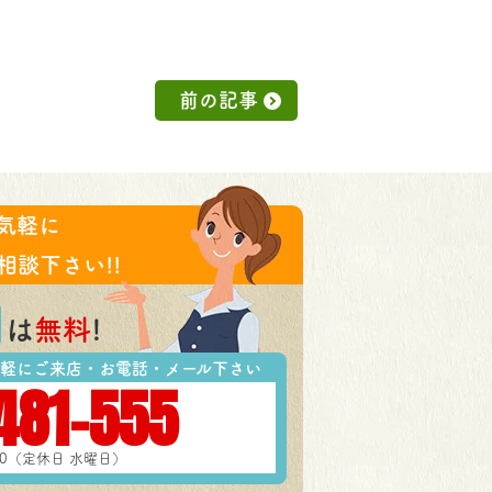
前の記事
気軽に
相談下さい!!
は
無料
!
軽にご来店・お電話・メール下さい
481-555
:00（定休日 水曜日）