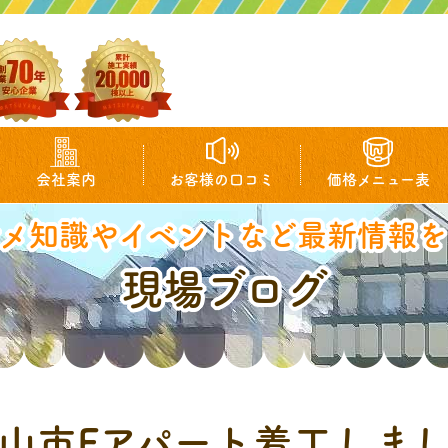
会社案内
お客様の口コミ
価格メニュー表
マメ知識やイベントなど最新情報を
現場ブログ
山市Fアパート着工しま