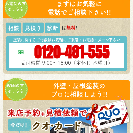
まずはお気軽に
お電話の方
はこちら
電話でご相談下さい!!
は
無料
!
相談
見積り
診断
塗装に関するご相談はお気軽にご来店・お電話・メール下さい
0120-481-555
受付時間 9:00～18:00（定休日 水曜日）
外壁・屋根塗装の
WEBの方
はこちら
プロに相談しよう!!