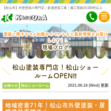
【松山市】外壁塗装の専門店｜影浦塗装工業｜施工実績20,000件以上
MENU
塗装に関するマメ知識やイベントなど最新情報をお届け
します！
現場ブログ
松山塗装専門店！松山ショー
ルームOPEN‼
2021.06.16 (Wed) 更新
お知らせ
松山ショールーム
地域密着71年！松山市外壁塗装・屋